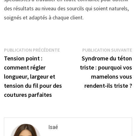
des résultats au niveau des sourcils qui soient naturels,
soignés et adaptés à chaque client.
Navigation
Publication
P
PUBLICATION PRÉCÉDENTE
PUBLICATION SUIVANTE
précédente :
s
Tension point :
Syndrome du téton
de
comment régler
triste : pourquoi vos
l’article
longueur, largeur et
mamelons vous
tension du fil pour des
rendent-ils triste ?
coutures parfaites
Isaé