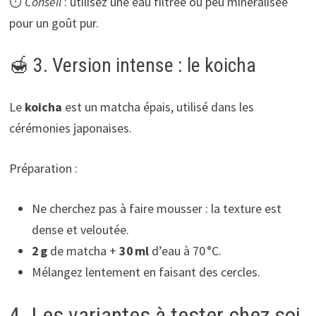
⏱️
Conseil
: utilisez une eau filtrée ou peu minéralisée
pour un goût pur.
🍯 3. Version intense : le koicha
Le
koicha
est un matcha épais, utilisé dans les
cérémonies japonaises.
Préparation :
Ne cherchez pas à faire mousser : la texture est
dense et veloutée.
2 g
de matcha +
30 ml
d’eau à 70 °C.
Mélangez lentement en faisant des cercles.
4. Les variantes à tester chez soi