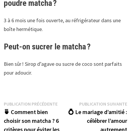
poudre matcha ?
3 à 6 mois une fois ouverte, au réfrigérateur dans une
boîte hermétique.
Peut-on sucrer le matcha ?
Bien sûr ! Sirop d’agave ou sucre de coco sont parfaits
pour adoucir.
Navigation
Publication
P
PUBLICATION PRÉCÉDENTE
PUBLICATION SUIVANTE
précédente :
s
🍵 Comment bien
💍 Le mariage d’amitié :
de
choisir son matcha ? 6
célébrer l’amour
l’article
critères pour éviter les
autrement