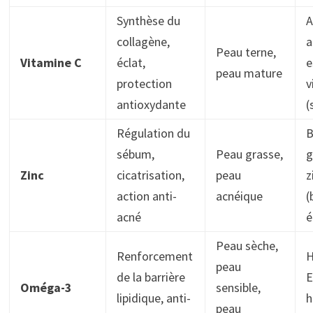
Synthèse du
A
collagène,
a
Peau terne,
Vitamine C
éclat,
e
peau mature
protection
v
antioxydante
(
Régulation du
B
sébum,
Peau grasse,
g
Zinc
cicatrisation,
peau
z
action anti-
acnéique
(
acné
é
Peau sèche,
Renforcement
H
peau
de la barrière
E
Oméga-3
sensible,
lipidique, anti-
h
peau