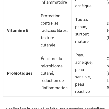
inflammatoire
(
acnéique
Protection
Toutes
contre les
D
peaux,
Vitamine E
radicaux libres,
t
surtout
texture
(
mature
cutanée
Peau
Équilibre du
G
acnéique,
microbiome
r
peau
Probiotiques
cutané,
(
sensible,
réduction de
L
peau
l’inflammation
B
réactive
Le collagène hydrolysé mérite une attention particulière.