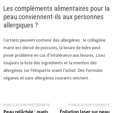
Les compléments alimentaires pour la
peau conviennent-ils aux personnes
allergiques ?
Certains peuvent contenir des allergènes : le collagène
marin est dérivé de poissons, la levure de bière peut
poser problème en cas d’intolérance aux levures. Lisez
toujours la liste des ingrédients et la mention des
allergènes sur l’étiquette avant l’achat. Des formules
véganes et sans allergènes courants existent.
Navigation
Publication
P
PUBLICATION PRÉCÉDENTE
PUBLICATION SUIVANTE
précédente :
s
Peau relâchée : quels
Épilation laser sur peau