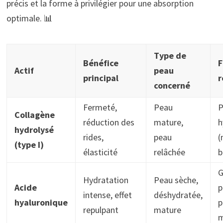
précis et la forme à privilégier pour une absorption
optimale. 📊
Type de
Bénéfice
F
Actif
peau
principal
concerné
Fermeté,
Peau
P
Collagène
réduction des
mature,
h
hydrolysé
rides,
peau
(
(type I)
élasticité
relâchée
b
G
Hydratation
Peau sèche,
Acide
p
intense, effet
déshydratée,
hyaluronique
p
repulpant
mature
m