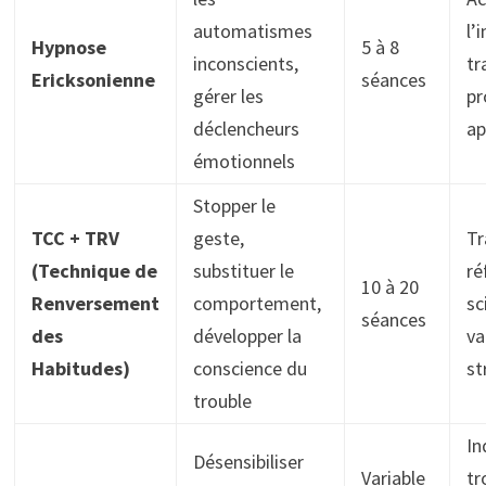
automatismes
l’
Hypnose
5 à 8
inconscients,
tr
Ericksonienne
séances
gérer les
pr
déclencheurs
ap
émotionnels
Stopper le
TCC + TRV
geste,
Tr
(Technique de
substituer le
ré
10 à 20
Renversement
comportement,
sc
séances
des
développer la
va
Habitudes)
conscience du
st
trouble
In
Désensibiliser
Variable
tr