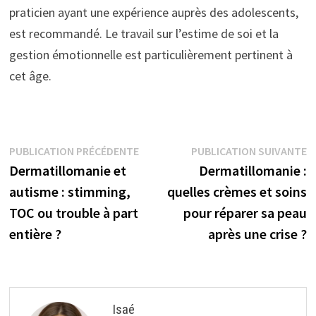
praticien ayant une expérience auprès des adolescents,
est recommandé. Le travail sur l’estime de soi et la
gestion émotionnelle est particulièrement pertinent à
cet âge.
Navigation
Publication
P
PUBLICATION PRÉCÉDENTE
PUBLICATION SUIVANTE
précédente :
s
Dermatillomanie et
Dermatillomanie :
de
autisme : stimming,
quelles crèmes et soins
l’article
TOC ou trouble à part
pour réparer sa peau
entière ?
après une crise ?
Isaé