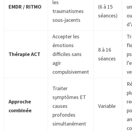
les
EMDR / RITMO
(6 à 15
un
traumatismes
séances)
ou
sous-jacents
d’
Accepter les
Tr
émotions
fl
8 à 16
Thérapie ACT
difficiles sans
ps
séances
agir
l’
compulsivement
ve
Ré
Traiter
pl
symptômes ET
Approche
r
causes
Variable
combinée
po
profondes
an
simultanément
co