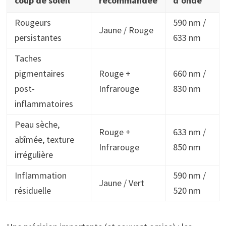
coup de soleil
recommandée
d’onde
Rougeurs
590 nm /
Jaune / Rouge
persistantes
633 nm
Taches
pigmentaires
Rouge +
660 nm /
post-
Infrarouge
830 nm
inflammatoires
Peau sèche,
Rouge +
633 nm /
abîmée, texture
Infrarouge
850 nm
irrégulière
Inflammation
590 nm /
Jaune / Vert
résiduelle
520 nm