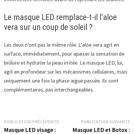
Le masque LED remplace-t-il l’aloe
vera sur un coup de soleil ?
Les deux n’ont pas le même rôle. L’aloe vera agit en
surface, immédiatement, pour apaiser la sensation de
brûlure et hydrater la peau irritée. Le masque LED, lui,
agit en profondeur sur les mécanismes cellulaires, mais
uniquement une fois la phase aiguë passée. Ils sont
complémentaires, pas interchangeables.
Navigation
Publication
P
PUBLICATION PRÉCÉDENTE
PUBLICATION SUIVANTE
précédente :
s
Masque LED visage :
Masque LED et Botox :