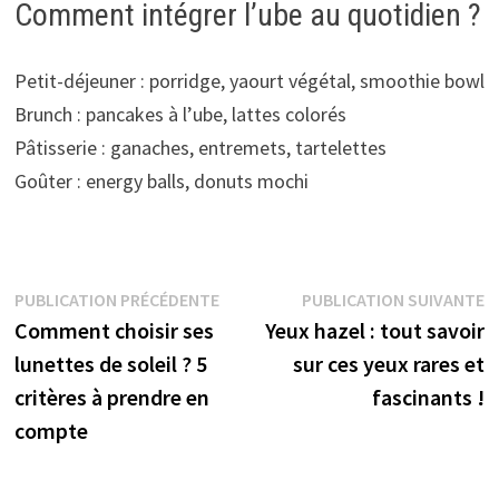
Comment intégrer l’ube au quotidien ?
Petit-déjeuner : porridge, yaourt végétal, smoothie bowl
Brunch : pancakes à l’ube, lattes colorés
Pâtisserie : ganaches, entremets, tartelettes
Goûter : energy balls, donuts mochi
Navigation
Publication
P
PUBLICATION PRÉCÉDENTE
PUBLICATION SUIVANTE
précédente :
s
Comment choisir ses
Yeux hazel : tout savoir
de
lunettes de soleil ? 5
sur ces yeux rares et
l’article
critères à prendre en
fascinants !
compte