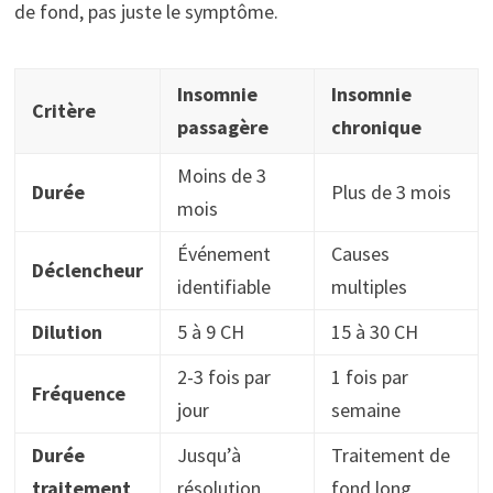
de fond, pas juste le symptôme.
Insomnie
Insomnie
Critère
passagère
chronique
Moins de 3
Durée
Plus de 3 mois
mois
Événement
Causes
Déclencheur
identifiable
multiples
Dilution
5 à 9 CH
15 à 30 CH
2-3 fois par
1 fois par
Fréquence
jour
semaine
Durée
Jusqu’à
Traitement de
traitement
résolution
fond long