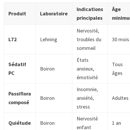
Indications
Âge
Produit
Laboratoire
principales
minim
Nervosité,
L72
Lehning
troubles du
30 mois
sommeil
États
Sédatif
Tous
Boiron
anxieux,
PC
âges
émotivité
Insomnie,
Passiflora
Boiron
anxiété,
Adultes
composé
stress
Nervosité
Quiétude
Boiron
1 an
enfant