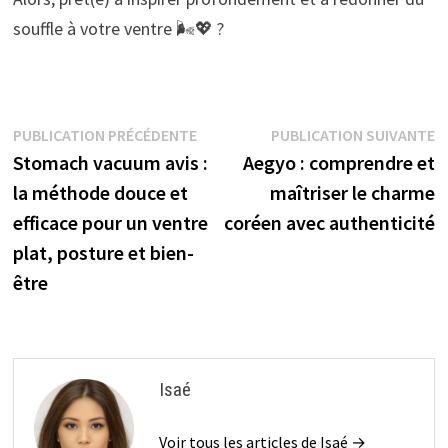
souffle à votre ventre 🌬️💖 ?
Navigation
Publication
P
PUBLICATION PRÉCÉDENTE
PUBLICATION SUIVANTE
précédente :
s
Stomach vacuum avis :
Aegyo : comprendre et
de
la méthode douce et
maîtriser le charme
l’article
efficace pour un ventre
coréen avec authenticité
plat, posture et bien-
être
Isaé
Voir tous les articles de Isaé →