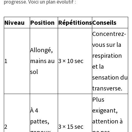
progresse. Voici un plan évolutif :
Niveau
Position
Répétitions
Conseils
Concentrez-
vous sur la
Allongé,
respiration
1
mains au
3 × 10 sec
et la
sol
sensation du
transverse.
Plus
À 4
exigeant,
pattes,
attention à
2
3 × 15 sec
genoux
ne pas