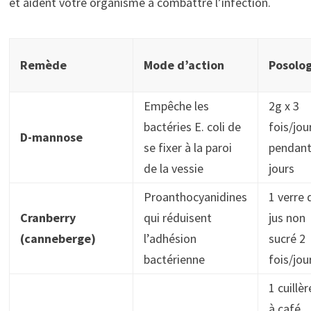
et aident votre organisme à combattre l’infection.
Remède
Mode d’action
Posolog
Empêche les
2g x 3
bactéries E. coli de
fois/jou
D-mannose
se fixer à la paroi
pendant
de la vessie
jours
Proanthocyanidines
1 verre 
Cranberry
qui réduisent
jus non
(canneberge)
l’adhésion
sucré 2
bactérienne
fois/jou
1 cuillèr
à café