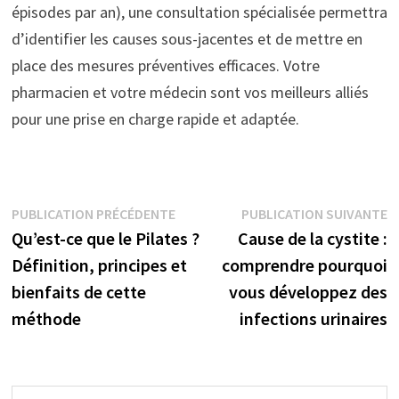
épisodes par an), une consultation spécialisée permettra
d’identifier les causes sous-jacentes et de mettre en
place des mesures préventives efficaces. Votre
pharmacien et votre médecin sont vos meilleurs alliés
pour une prise en charge rapide et adaptée.
Navigation
Publication
P
PUBLICATION PRÉCÉDENTE
PUBLICATION SUIVANTE
précédente :
s
Qu’est-ce que le Pilates ?
Cause de la cystite :
de
Définition, principes et
comprendre pourquoi
l’article
bienfaits de cette
vous développez des
méthode
infections urinaires