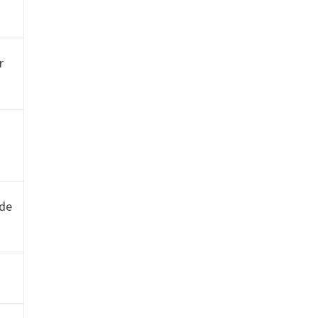
r
 de