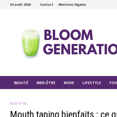
Passer
10 août 2026
Contact
Mentions légales
au
contenu
BEAUTÉ
BIEN-ÊTRE
MODE
LIFESTYLE
FO
BIEN-ÊTRE
Mouth taping bienfaits : ce q