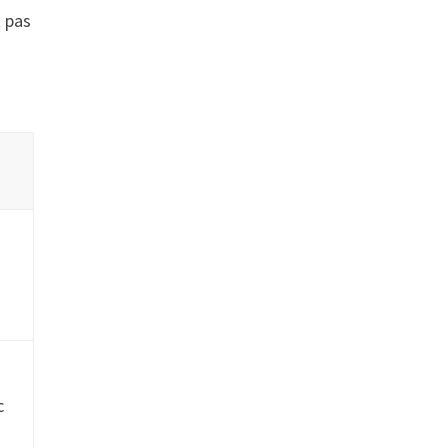
t pas
c