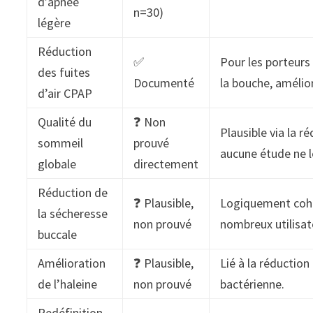
d’apnée
n=30)
légère
Réduction
✅
Pour les porteurs 
des fuites
Documenté
la bouche, amélior
d’air CPAP
Qualité du
❓ Non
Plausible via la 
sommeil
prouvé
aucune étude ne l
globale
directement
Réduction de
❓ Plausible,
Logiquement cohé
la sécheresse
non prouvé
nombreux utilisate
buccale
Amélioration
❓ Plausible,
Lié à la réduction
de l’haleine
non prouvé
bactérienne.
Redéfinition