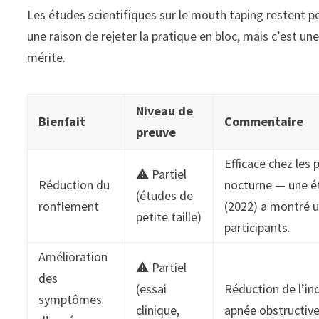
Les études scientifiques sur le mouth taping restent p
une raison de rejeter la pratique en bloc, mais c’est une
mérite.
Niveau de
Bienfait
Commentaire
preuve
Efficace chez les
⚠️ Partiel
Réduction du
nocturne — une é
(études de
ronflement
(2022) a montré u
petite taille)
participants.
Amélioration
⚠️ Partiel
des
(essai
Réduction de l’in
symptômes
clinique,
apnée obstructive