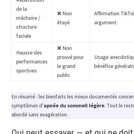
de la
❌ Non
Affirmation TikTo
mâchoire /
étayé
argument.
structure
faciale
❌ Non
Hausse des
prouvé pour
Usage anecdotique
performances
le grand
bénéfice générali
sportives
public
En résumé : les bienfaits les mieux documentés concer
symptômes d’
apnée du sommeil légère
. Tout le res
abordé sans exagération.
Qui peut essayer — et qui ne doi