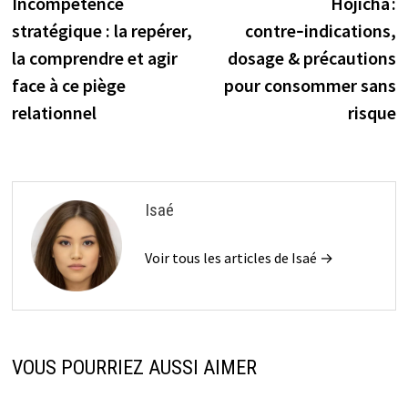
précédente :
s
Incompétence
Hojicha :
de
stratégique : la repérer,
contre‑indications,
l’article
la comprendre et agir
dosage & précautions
face à ce piège
pour consommer sans
relationnel
risque
Isaé
Voir tous les articles de Isaé →
VOUS POURRIEZ AUSSI AIMER