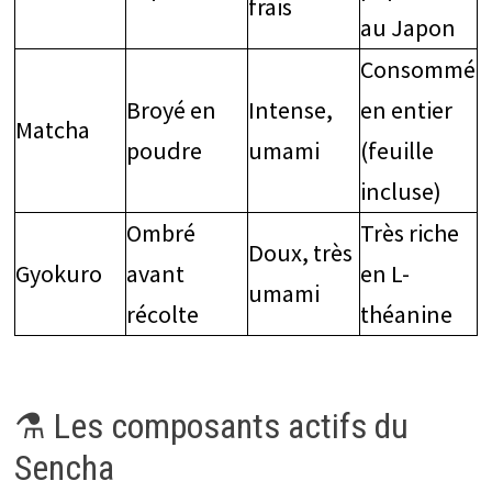
frais
au Japon
Consommé
Broyé en
Intense,
en entier
Matcha
poudre
umami
(feuille
incluse)
Ombré
Très riche
Doux, très
Gyokuro
avant
en L-
umami
récolte
théanine
⚗️ Les composants actifs du
Sencha